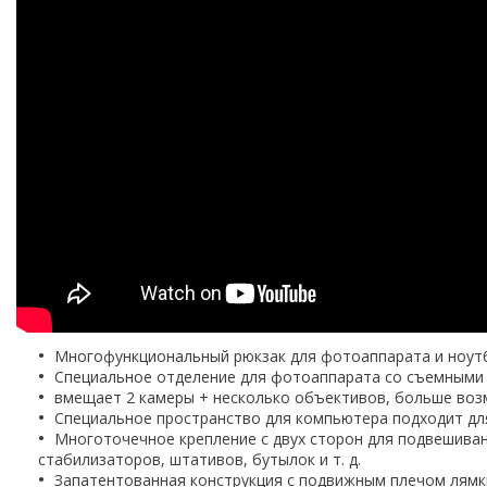
Многофункциональный рюкзак для фотоаппарата и ноутб
Специальное отделение для фотоаппарата со съемными 
вмещает 2 камеры + несколько объективов, больше воз
Специальное пространство для компьютера подходит для
Многоточечное крепление с двух сторон для подвешива
стабилизаторов, штативов, бутылок и т. д.
Запатентованная конструкция с подвижным плечом лямк