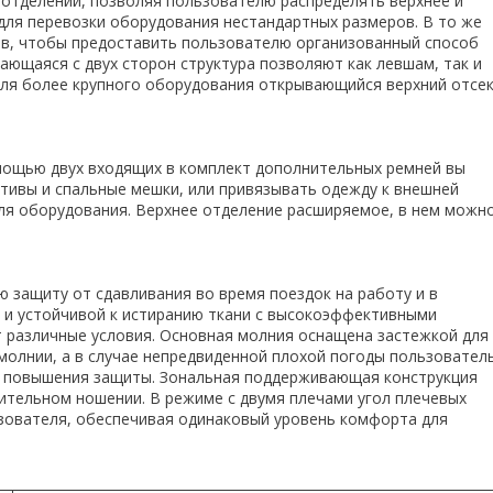
отделении, позволяя пользователю распределять верхнее и
для перевозки оборудования нестандартных размеров. В то же
ов, чтобы предоставить пользователю организованный способ
ющаяся с двух сторон структура позволяют как левшам, так и
для более крупного оборудования открывающийся верхний отсе
помощью двух входящих в комплект дополнительных ремней вы
тивы и спальные мешки, или привязывать одежду к внешней
для оборудования. Верхнее отделение расширяемое, в нем можн
 защиту от сдавливания во время поездок на работу и в
й и устойчивой к истиранию ткани с высокоэффективными
различные условия. Основная молния оснащена застежкой для
молнии, а в случае непредвиденной плохой погоды пользовател
ля повышения защиты. Зональная поддерживающая конструкция
ительном ношении. В режиме с двумя плечами угол плечевых
зователя, обеспечивая одинаковый уровень комфорта для