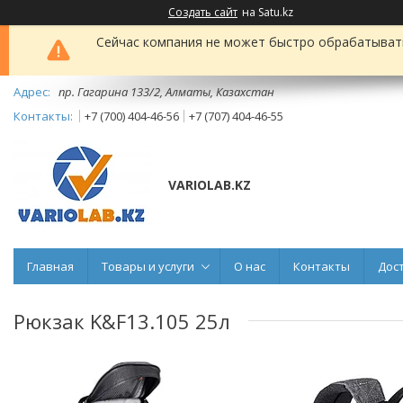
Создать сайт
на Satu.kz
Сейчас компания не может быстро обрабатывать 
пр. Гагарина 133/2, Алматы, Казахстан
+7 (700) 404-46-56
+7 (707) 404-46-55
VARIOLAB.KZ
Главная
Товары и услуги
О нас
Контакты
Дос
Рюкзак K&F13.105 25л