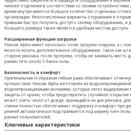
эффективно закреплять и защищать оборудование в верхнем 
нижнее отделения в соответствии со своими потребностями 
время внутри имеется большое количество отдельных отсек
организации. Многочисленные варианты открывания и открыва
правшам быстро получить доступ к своему оборудованию, а 
большего размера также является удобным местом доступа.
Расширенная функция загрузки
Рюкзак Alpha имеет несколько точек загрузки снаружи, а с 
можете носить дополнительное оборудование, такое как шта
стороне рюкзака. после прогрева, чтобы не занимать место 
разместить около 5 банок колы.
Безопасность и комфорт
Оригинальная H-образная гибкая рама обеспечивает отличную
путешествия. Рюкзак Alpha изготовлен из водонепроницаемо
водонепроницаемыми молниями, которые легко выдерживают 
защиты от кражи, чтобы предотвратить случайное открытие 
может снять чехол от дождя, хранящийся на дне рюкзака, д
спинки полностью обеспечивает поддержку и комфорт при дл
ремней автоматически подстраивается под ширину плеч поль
разных пользователей.
Ключевые характеристики