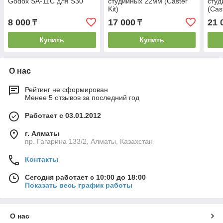
Godox SA-11C для S30
студийных 22мм (Caster
студ
Kit)
(Cast
8 000
17 000
21 
₸
₸
Купить
Купить
О нас
Рейтинг не сформирован
Менее 5 отзывов за последний год
Работает с 03.01.2012
г. Алматы
пр. Гагарина 133/2, Алматы, Казахстан
Контакты
Сегодня работает с 10:00 до 18:00
Показать весь график работы
О нас