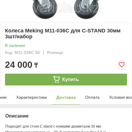
Колеса Meking M11-036C для C-STAND 30мм
3шт/набор
В наличии
Код: M11-036C 30
Розница
24 000
₸
Купить
ние
Характеристики
Доставка
Оплата
Условия во
Описание
Подходят для стоек C-stand с ножками диаметром 30 мм.