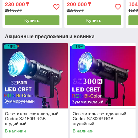
230 000
200 000
104
₸
₸
284 000 ₸
215 000 ₸
118 0
Купить
Купить
Акционные предложения и новинки
–19%
–16%
Осветитель светодиодный
Осветитель светодиодный
Godox SZ150R RGB
Godox SZ300R RGB
студийный
студийный
В наличии
В наличии