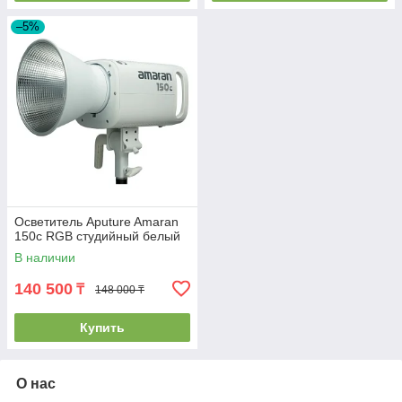
–5%
Осветитель Aputure Amaran
150c RGB студийный белый
В наличии
140 500
₸
148 000 ₸
Купить
О нас