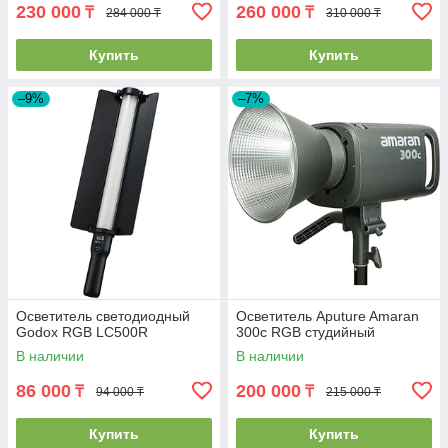
230 000
260 000
₸
₸
284 000 ₸
310 000 ₸
Купить
Купить
–9%
–7%
Осветитель светодиодный
Осветитель Aputure Amaran
Godox RGB LC500R
300c RGB студийный
В наличии
В наличии
86 000
200 000
₸
₸
94 000 ₸
215 000 ₸
Купить
Купить