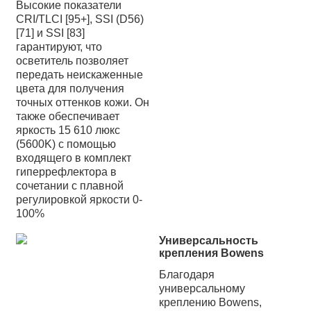
Высокие показатели
CRI/TLCI [95+], SSI (D56)
[71] и SSI [83]
гарантируют, что
осветитель позволяет
передать неискаженные
цвета для получения
точных оттенков кожи. Он
также обеспечивает
яркость 15 610 люкс
(5600K) с помощью
входящего в комплект
гиперрефлектора в
сочетании с плавной
регулировкой яркости 0-
100%
Универсальность
крепления
Bowens
Благодаря
универсальному
креплению Bowens,