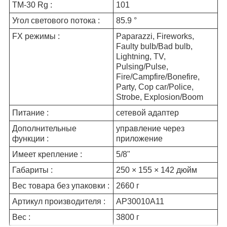
TM-30 Rg :
101
Угол светового потока :
85.9 °
FX режимы :
Paparazzi, Fireworks,
Faulty bulb/Bad bulb,
Lightning, TV,
Pulsing/Pulse,
Fire/Campfire/Bonefire,
Party, Cop car/Police,
Strobe, Explosion/Boom
Питание :
сетевой адаптер
Дополнительные
управление через
функции :
приложение
Имеет крепление :
5/8"
Габариты :
250 × 155 × 142 дюйм
Вес товара без упаковки :
2660 г
Артикул производителя :
AP30010A11
Вес :
3800 г