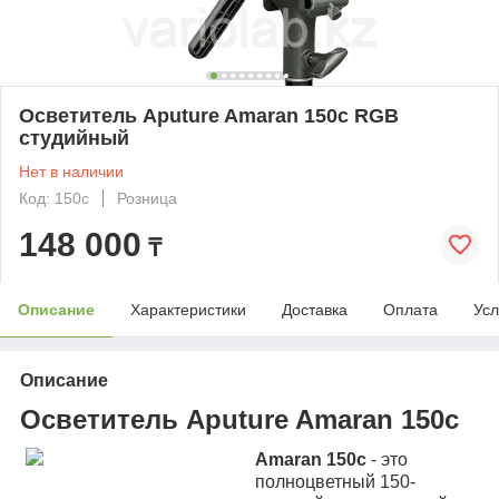
Осветитель Aputure Amaran 150c RGB
студийный
Нет в наличии
Код: 150c
Розница
148 000
₸
Описание
Характеристики
Доставка
Оплата
Усл
Описание
Осветитель Aputure Amaran 150c
Amaran 150c
- это
полноцветный 150-