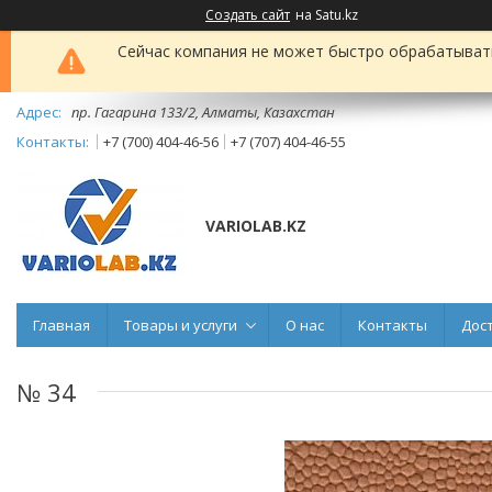
Создать сайт
на Satu.kz
Сейчас компания не может быстро обрабатывать 
пр. Гагарина 133/2, Алматы, Казахстан
+7 (700) 404-46-56
+7 (707) 404-46-55
VARIOLAB.KZ
Главная
Товары и услуги
О нас
Контакты
Дос
№ 34