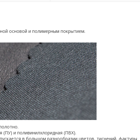
ьной основой и полимерным покрытием.
полотно.
 (ПУ) и поливинилхлоридная (ПВХ).
пускается в большом разнообразии цветов, тиснений, фактуры