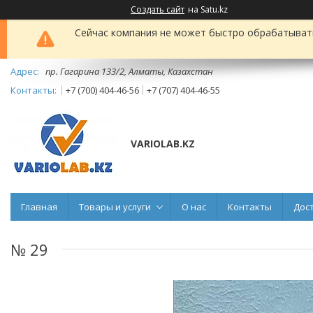
Создать сайт
на Satu.kz
Сейчас компания не может быстро обрабатывать 
пр. Гагарина 133/2, Алматы, Казахстан
+7 (700) 404-46-56
+7 (707) 404-46-55
VARIOLAB.KZ
Главная
Товары и услуги
О нас
Контакты
Дос
№ 29