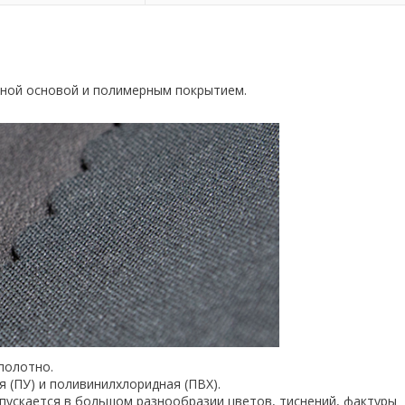
ьной основой и полимерным покрытием.
полотно.
 (ПУ) и поливинилхлоридная (ПВХ).
пускается в большом разнообразии цветов, тиснений, фактуры