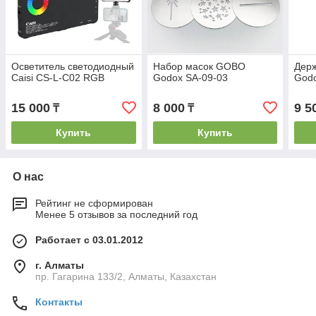
Осветитель светодиодный
Набор масок GOBO
Дер
Caisi CS-L-C02 RGB
Godox SA-09-03
God
15 000
8 000
9 5
₸
₸
Купить
Купить
О нас
Рейтинг не сформирован
Менее 5 отзывов за последний год
Работает с 03.01.2012
г. Алматы
пр. Гагарина 133/2, Алматы, Казахстан
Контакты