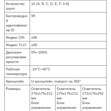
Количество
16 (A, B, C, D, E, F, 0-9)
групп
Беспроводно
99
й
идентификат
ор ID
Индекс CRI
≥96
Индекс TLCI
≥96
Диапазон
0%~100%
регулировки
яркости
Рабочая
-10°С~40°С
температура
Кронштейн
U-кронштейн, поворот на 360°
Размеры
Осветитель:
Осветитель:
Осветитель:
270х175x212
270х175x212
272х176x292
мм
мм
мм
Блок
Блок
Блок
управления:
управления:
управления: