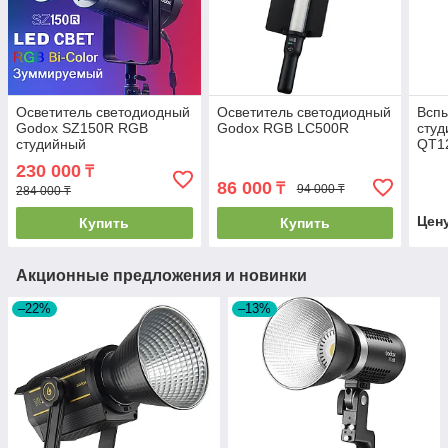
Осветитель светодиодный
Осветитель светодиодный
Всп
Godox SZ150R RGB
Godox RGB LC500R
студ
студийный
QT12
230 000
₸
86 000
₸
94 000 ₸
284 000 ₸
Цен
Купить
Купить
Акционные предложения и новинки
–22%
–13%