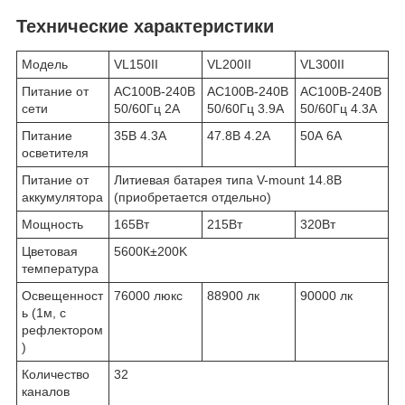
Технические характеристики
Модель
VL150II
VL200II
VL300II
Питание от
AC100В-240В
AC100В-240В
AC100В-240В
сети
50/60Гц 2A
50/60Гц 3.9A
50/60Гц 4.3A
Питание
35В 4.3А
47.8В 4.2А
50А 6А
осветителя
Питание от
Литиевая батарея типа V-mount 14.8В
аккумулятора
(приобретается отдельно)
Мощность
165Вт
215Вт
320Вт
Цветовая
5600К±200K
температура
Освещенност
76000 люкс
88900 лк
90000 лк
ь (1м, с
рефлектором
)
Количество
32
каналов