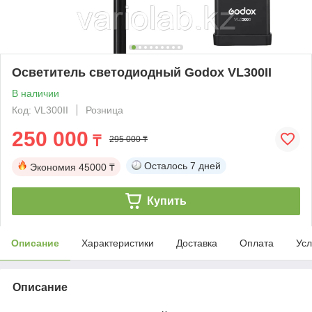
Осветитель светодиодный Godox VL300II
В наличии
Код: VL300II
Розница
250 000
₸
295 000 ₸
Осталось
7 дней
Экономия
45000 ₸
Купить
Описание
Характеристики
Доставка
Оплата
Усл
Описание