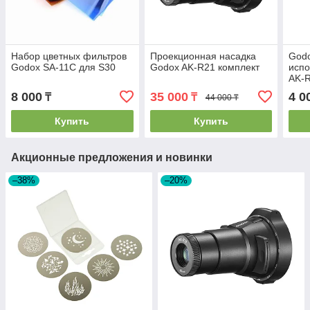
Набор цветных фильтров
Проекционная насадка
Godo
Godox SA-11C для S30
Godox AK-R21 комплект
испо
AK-R
всп
8 000
35 000
4 0
₸
₸
44 000 ₸
Купить
Купить
Акционные предложения и новинки
–38%
–20%