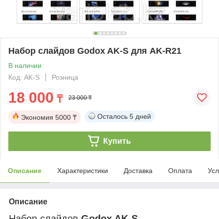
Набор слайдов Godox AK-S для AK-R21
В наличии
Код: AK-S
Розница
18 000
₸
23 000 ₸
Осталось
5 дней
Экономия
5000 ₸
Купить
Описание
Характеристики
Доставка
Оплата
Усл
Описание
Набор слайдов
Godox AK-S