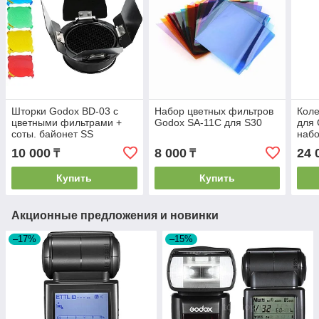
Шторки Godox BD-03 с
Набор цветных фильтров
Коле
цветными фильтрами +
Godox SA-11C для S30
для
соты. байонет SS
наб
10 000
8 000
24 
₸
₸
Купить
Купить
Акционные предложения и новинки
–17%
–15%