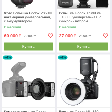
Фото Вспышка Godox V850III
Вспышка Godox ThinkLite
накамерная универсальная,
TT560II универсальная, с
с аккумулятором
синхронизатором
В наличии
В наличии
60 000
27 000
₸
₸
70 000 ₸
28 500 ₸
Купить
Купить
–4%
–4%
Комплект вспышек Godox
Вспышка Godox ML-150II