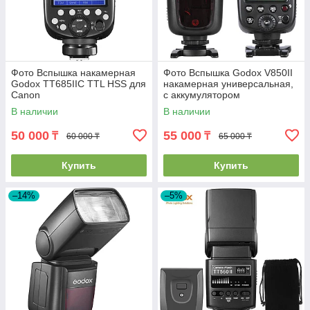
Фото Вспышка накамерная
Фото Вспышка Godox V850II
Godox TT685IIС TTL HSS для
накамерная универсальная,
Canon
с аккумулятором
В наличии
В наличии
50 000
55 000
₸
₸
60 000 ₸
65 000 ₸
Купить
Купить
–14%
–5%