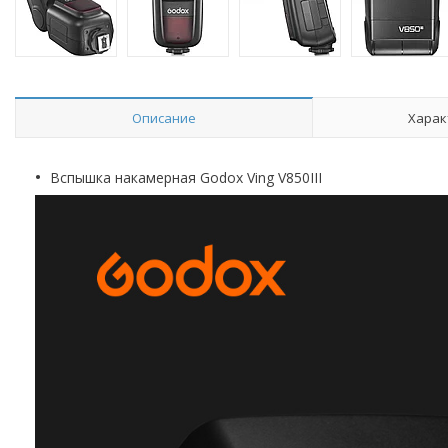
Описание
Харак
Вспышка накамерная Godox Ving V850III