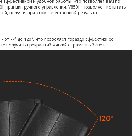
ее эффективной и удобной работы, что позволяет вам по-
II принцип ручного управления, V850III позволяет испытать
ой, получая при этом качественный результат.
- от -7° до 120°, что позволяет гораздо эффективнее
те получить прекрасный мягкий отраженный свет.