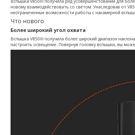
Вспышка V850III получила ряд усовершенстований для бол
новому взаимодействовать со светом. Унаследовав от V850
неограниченные возможности работы с накамерной вспышк
Что нового
Более широкий угол охвата
Вспышка V850III получила более широкий диапазон наклона 
настроить освещение. Повернув головку вспышки, вы може