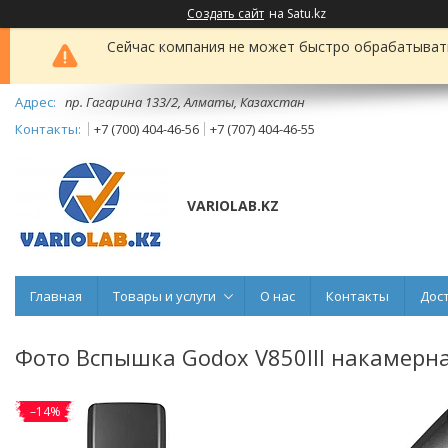
Создать сайт
на Satu.kz
Сейчас компания не может быстро обрабатывать 
пр. Гагарина 133/2, Алматы, Казахстан
+7 (700) 404-46-56
+7 (707) 404-46-55
VARIOLAB.KZ
Главная
Товары и услуги
О нас
Контакты
Дос
Фото Вспышка Godox V850III накамерна
–14%