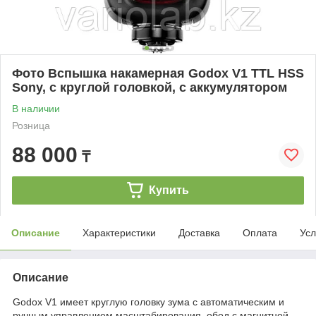
Фото Вспышка накамерная Godox V1 TTL HSS
Sony, с круглой головкой, с аккумулятором
В наличии
Розница
88 000
₸
Купить
Описание
Характеристики
Доставка
Оплата
Усл
Описание
Godox V1 имеет круглую головку зума с автоматическим и
ручным управлением масштабирования, обод с магнитной