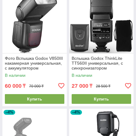
Фото Вспышка Godox V850III
Вспышка Godox ThinkLite
накамерная универсальная,
TT560II универсальная, с
с аккумулятором
синхронизатором
В наличии
В наличии
60 000
27 000
₸
₸
70 000 ₸
28 500 ₸
Купить
Купить
–4%
–4%