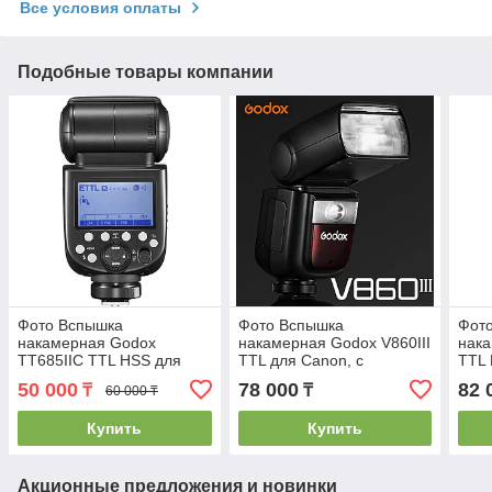
Все условия оплаты
Подобные товары компании
Фото Вспышка
Фото Вспышка
Фот
накамерная Godox
накамерная Godox V860III
нака
TT685IIС TTL HSS для
TTL для Canon, с
TTL 
Canon
аккумулятором
акк
50 000
78 000
82 
₸
₸
60 000 ₸
Купить
Купить
Акционные предложения и новинки