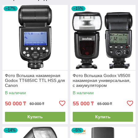
–17%
–15%
Фото Вспышка накамерная
Фото Вспышка Godox V850II
Godox TT685IIС TTL HSS для
накамерная универсальная,
Canon
с аккумулятором
В наличии
В наличии
50 000
55 000
₸
₸
60 000 ₸
65 000 ₸
Купить
Купить
–14%
–5%