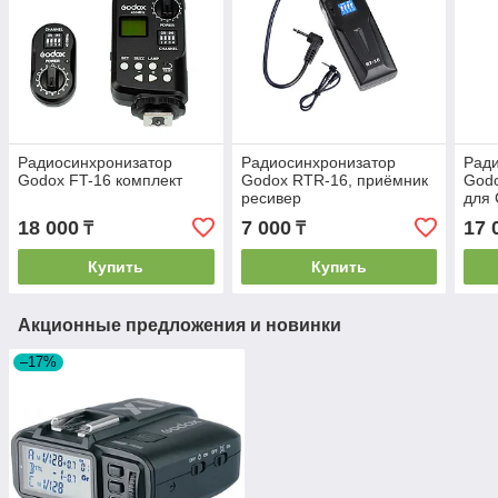
Радиосинхронизатор
Радиосинхронизатор
Рад
Godox FT-16 комплект
Godox RTR-16, приёмник
Godo
ресивер
для
18 000
7 000
17 
₸
₸
Купить
Купить
Акционные предложения и новинки
–17%