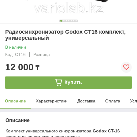
Радиосинхронизатор Godox CT16 комплект,
универсальный
В наличии
Код: CT16
Розница
12 000
₸
Купить
Описание
Характеристики
Доставка
Оплата
Усл
Описание
Комплект универсального синхронизатора
Godox CT-16
состоит из приемника и передатчика.