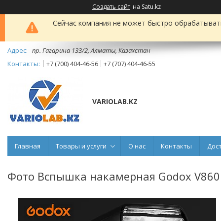
Создать сайт
на Satu.kz
Сейчас компания не может быстро обрабатывать 
пр. Гагарина 133/2, Алматы, Казахстан
+7 (700) 404-46-56
+7 (707) 404-46-55
VARIOLAB.KZ
Главная
Товары и услуги
О нас
Контакты
Дос
Фото Вспышка накамерная Godox V860III