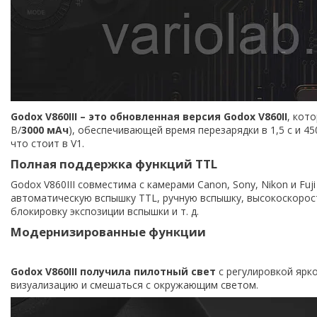
Godox V860III – это обновленная версия Godox V860II
, кот
В/
3000 мАч
), обеспечивающей время перезарядки в 1,5 с и 4
что стоит в V1.
Полная поддержка функций TTL
Godox V860III совместима с камерами Canon, Sony, Nikon и Fuj
автоматическую вспышку TTL, ручную вспышку, высокоскорос
блокировку экспозиции вспышки и т. д.
Модернизированные функции
Godox V860III получила пилотный свет
с регулировкой ярк
визуализацию и смешаться с окружающим светом.