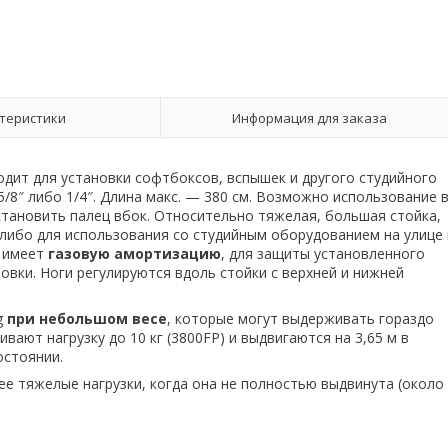
теристики
Информация для заказа
дит для установки софтбоксов, вспышек и другого студийного
/8″ либо 1/4″. Длина макс. — 380 см. Возможно использование 
cтановить палец вбок. Относительно тяжелая, большая стойка,
либо для использования со студийным оборудованием на улице 
а имеет
газовую амортизацию
, для защиты установленного
овки. Ноги регулируются вдоль стойки с верхней и нижней
g
при небольшом весе
, которые могут выдерживать гораздо
ают нагрузку до 10 кг (3800FP) и выдвигаются на 3,65 м в
остоянии.
е тяжелые нагрузки, когда она не полностью выдвинута (около