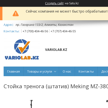
Создать сайт
на Satu.kz
Сейчас компания не может быстро обрабатывать 
пр. Гагарина 133/2, Алматы, Казахстан
+7 (700) 404-46-56
+7 (707) 404-46-55
VARIOLAB.KZ
Главная
Товары и услуги
О нас
Контакты
Дос
Стойка тренога (штатив) Meking MZ-38