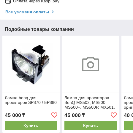
Оплата через Kaspi pay
Все условия оплаты
Подобные товары компании
Лампа benq для
Лампа для проекторов
Ламп
проекторов SP870 / EP880
BenQ MS502, MS500,
про
MS500+, MS500P, MX501,
ориг
MX503
45 000
45 000
40 
₸
₸
Купить
Купить