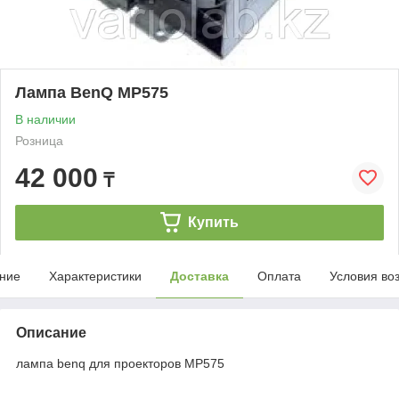
Лампа BenQ MP575
В наличии
Розница
42 000
₸
Купить
ние
Характеристики
Доставка
Оплата
Условия во
Описание
лампа benq для проекторов MP575