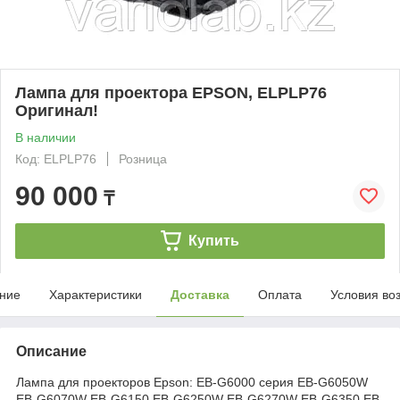
Лампа для проектора EPSON, ELPLP76
Оригинал!
В наличии
Код: ELPLP76
Розница
90 000
₸
Купить
ние
Характеристики
Доставка
Оплата
Условия во
Описание
Лампа для проекторов Epson: EB-G6000 серия EB-G6050W
EB-G6070W EB-G6150 EB-G6250W EB-G6270W EB-G6350 EB-