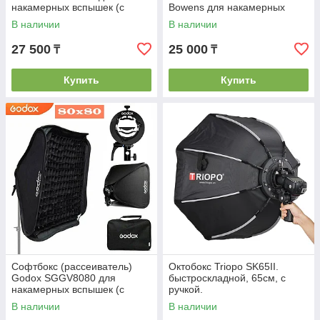
накамерных вспышек (с
Bowens для накамерных
сотами и адаптером S2)
вспышек
В наличии
В наличии
27 500
25 000
₸
₸
Купить
Купить
Софтбокс (рассеиватель)
Октобокс Triopo SK65II.
Godox SGGV8080 для
быстроскладной, 65см, с
накамерных вспышек (с
ручкой.
сотами и адаптером S2)
В наличии
В наличии