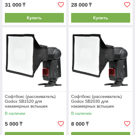
31 000
28 000
₸
₸
Купить
Купить
Софтбокс (рассеиватель)
Софтбокс (рассеиватель)
Godox SB1520 для
Godox SB2030 для
накамерных вспышек
накамерных вспышек
15х20см, универсальный
20х30см, универсальный
В наличии
В наличии
5 000
8 000
₸
₸