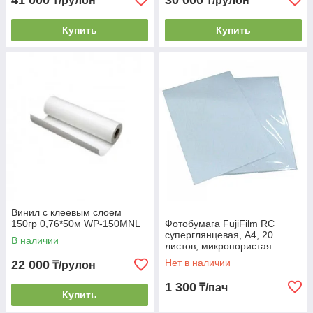
41 000
30 000
₸/рулон
₸/рулон
Купить
Купить
Винил с клеевым слоем
150гр 0,76*50м WP-150MNL
Фотобумага FujiFilm RC
суперглянцевая, A4, 20
В наличии
листов, микропористая
водостойкая на резиновой
Нет в наличии
22 000
₸/рулон
основе, 260г
1 300
₸/пач
Купить